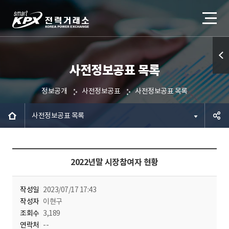
사전정보공표 목록
퀵메
뉴 열
정보공개
사전정보공표
사전정보공표 목록
기
사전정보공표 목록
공유하
2022년말 시장참여자 현황
기
작성일
2023/07/17 17:43
작성자
이현구
조회수
3,189
연락처
--