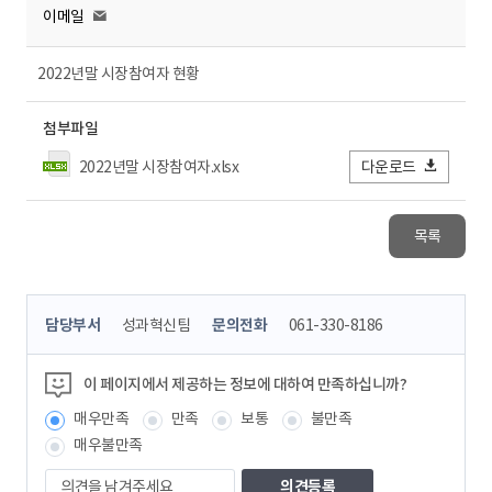
이메일
2022년말 시장참여자 현황
첨부파일
2022년말 시장참여자.xlsx
다운로드
목록
콘
담당부서
성과혁신팀
문의전화
061-330-8186
텐
츠
정
이 페이지에서 제공하는 정보에 대하여 만족하십니까?
보
매우만족
만족
보통
불만족
책
임
매우불만족
자
의