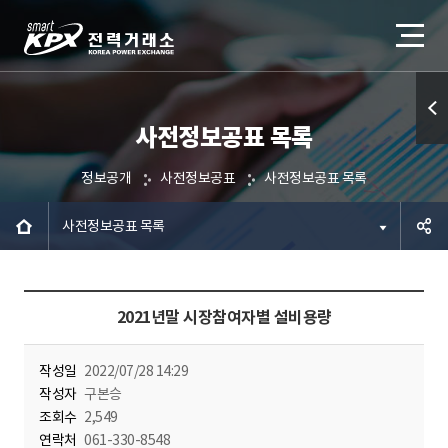
사전정보공표 목록
퀵메
뉴 열
정보공개
사전정보공표
사전정보공표 목록
기
사전정보공표 목록
공유하
2021년말 시장참여자별 설비용량
기
작성일
2022/07/28 14:29
작성자
구본승
조회수
2,549
연락처
061-330-8548