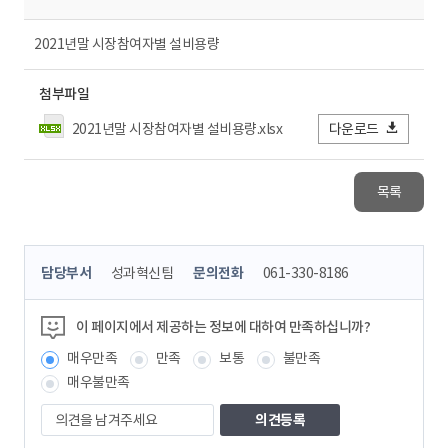
2021년말 시장참여자별 설비용량
첨부파일
2021년말 시장참여자별 설비용량.xlsx
다운로드
목록
콘
담당부서
성과혁신팀
문의전화
061-330-8186
텐
츠
정
이 페이지에서 제공하는 정보에 대하여 만족하십니까?
보
매우만족
만족
보통
불만족
책
임
매우불만족
자
의
견