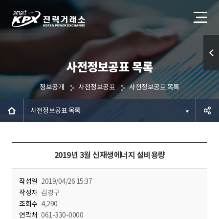
사전정보공표 목록
퀵메
뉴 열
정보공개
사전정보공표
사전정보공표 목록
기
사전정보공표 목록
공유하
2019년 3월 신재생에너지 설비용량
기
작성일
2019/04/26 15:37
작성자
김경구
조회수
4,290
연락처
061-330-0000