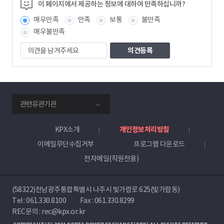
정
이 페이지에서 제공하는 정보에 대하여 만족하십니까?
보
매우만족
만족
보통
불만족
책
임
매우불만족
자
의
견
을
남
겨
주
smartKPX
세
관련유관기관
전
요
력
거
KPX소개
개인정보처리방침
래
이메일무단수집거부
프로그램 다운로드
소
전자메일(직원전용)
(58322)전남광주통합특별시 나주시 빛가람로 625(빛가람동)
Tel :
061.330.8100
Fax : 061.330.8299
REC문의 : rec@kpx.or.kr