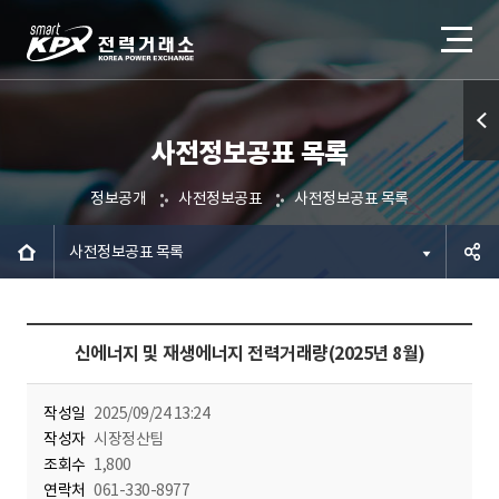
사전정보공표 목록
퀵메
뉴 열
정보공개
사전정보공표
사전정보공표 목록
기
사전정보공표 목록
공유하
신에너지 및 재생에너지 전력거래량(2025년 8월)
기
작성일
2025/09/24 13:24
작성자
시장정산팀
조회수
1,800
연락처
061-330-8977