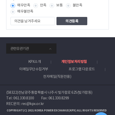
보
매우만족
만족
보통
불만족
책
임
매우불만족
자
의
견
을
남
겨
주
smartKPX
세
관련유관기관
전
요
력
거
KPX소개
개인정보처리방침
래
이메일무단수집거부
프로그램 다운로드
소
전자메일(직원전용)
(58322)전남광주통합특별시 나주시 빛가람로 625(빛가람동)
Tel :
061.330.8100
Fax : 061.330.8299
REC문의 : rec@kpx.or.kr
COPYRIGHT(C) 2021 KOREA POWER EXCHANGE(KPX) ALL RIGHTS RESERVED