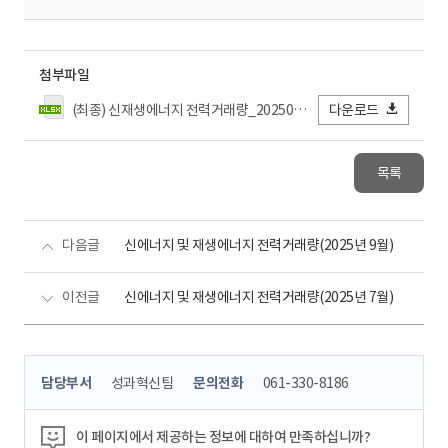
첨부파일
(최종) 신재생에너지 전력거래량_202508.xlsx
다운로드
목록
다음글
신에너지 및 재생에너지 전력거래량(2025년 9월)
이전글
신에너지 및 재생에너지 전력거래량(2025년 7월)
콘
담당부서
성과혁신팀
문의전화
061-330-8186
텐
츠
정
이 페이지에서 제공하는 정보에 대하여 만족하십니까?