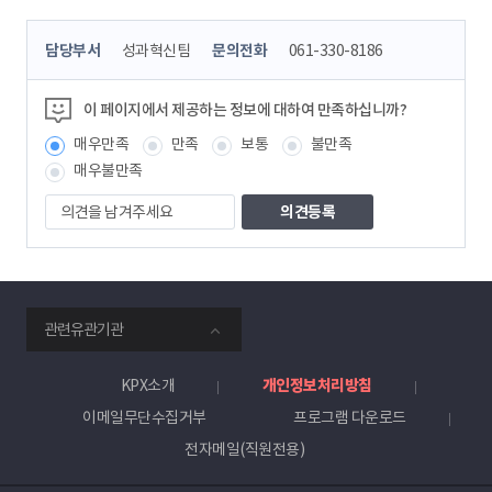
콘
담당부서
성과혁신팀
문의전화
061-330-8186
텐
츠
정
이 페이지에서 제공하는 정보에 대하여 만족하십니까?
보
매우만족
만족
보통
불만족
책
임
매우불만족
자
의
견
을
남
겨
주
smartKPX
세
관련유관기관
전
요
력
거
KPX소개
개인정보처리방침
래
이메일무단수집거부
프로그램 다운로드
소
전자메일(직원전용)