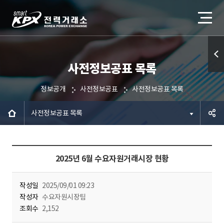
사전정보공표 목록
퀵메
뉴 열
정보공개
사전정보공표
사전정보공표 목록
기
사전정보공표 목록
공유하
2025년 6월 수요자원거래시장 현황
기
작성일
2025/09/01 09:23
작성자
수요자원시장팀
조회수
2,152