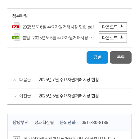
첨부파일
2025년도 6월 수요자원거래시장 현황.pdf
다운로드
붙임_2025년도 6월 수요자원거래시장 현황 상세_수정.xlsx
다운로드
답변
목록
다음글
2025년 7월 수요자원거래시장 현황
이전글
2025년 5월 수요자원거래시장 현황
콘
담당부서
성과혁신팀
문의전화
061-330-8186
텐
츠
정