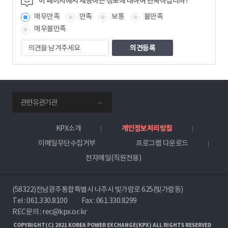
이 페이지에서 제공하는 정보에 대하여 만족하십니까?
보
매우만족
만족
보통
불만족
책
임
매우불만족
자
의
견
을
남
겨
주
smartKPX
세
관련유관기관
전
요
력
거
KPX소개
개인정보처리방침
래
이메일무단수집거부
프로그램 다운로드
소
전자메일(직원전용)
(58322)전남광주통합특별시 나주시 빛가람로 625(빛가람동)
Tel :
061.330.8100
Fax : 061.330.8299
REC문의 : rec@kpx.or.kr
COPYRIGHT(C) 2021 KOREA POWER EXCHANGE(KPX) ALL RIGHTS RESERVED