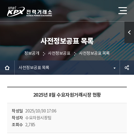
사전정보공표 목록
퀵메
뉴 열
정보공개
사전정보공표
사전정보공표 목록
기
사전정보공표 목록
공유하
2025년 8월 수요자원거래시장 현황
기
작성일
2025/10/30 17:06
작성자
수요자원시장팀
조회수
2,785