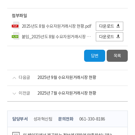
첨부파일
2025년도 8월 수요자원거래시장 현황.pdf
다운로드
붙임_2025년도 8월 수요자원거래시장 현황 상세.xlsx
다운로드
답변
목록
다음글
2025년 9월 수요자원거래시장 현황
이전글
2025년 7월 수요자원거래시장 현황
콘
담당부서
성과혁신팀
문의전화
061-330-8186
텐
츠
정