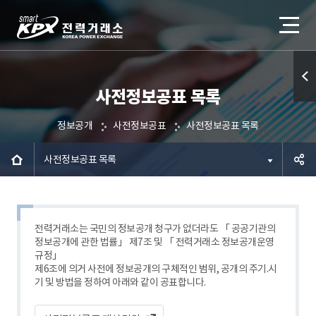
사전정보공표 목록
퀵메
뉴 열
정보공개
사전정보공표
사전정보공표 목록
기
사전정보공표 목록
공유하
기
전력거래소는 국민의 정보공개 청구가 없더라도 「 공공기관의
정보공개에 관한 법률」 제7조 및 「 전력거래소 정보공개운영
규정」
제6조에 의거 사전에 정보공개의 구체적인 범위, 공개의 주기.시
기 및 방법을 정하여 아래와 같이 공표합니다.