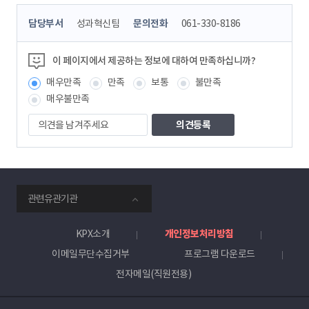
콘
담당부서
성과혁신팀
문의전화
061-330-8186
텐
츠
정
이 페이지에서 제공하는 정보에 대하여 만족하십니까?
보
매우만족
만족
보통
불만족
책
임
매우불만족
자
의
견
을
남
겨
주
smartKPX
세
관련유관기관
전
요
력
거
KPX소개
개인정보처리방침
래
이메일무단수집거부
프로그램 다운로드
소
전자메일(직원전용)