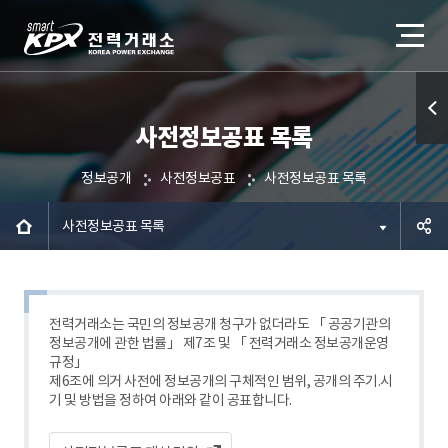
사전정보공표 목록
퀵메
뉴 열
정보공개
사전정보공표
사전정보공표 목록
기
사전정보공표 목록
공유하
기
전력거래소는 국민의 정보공개 청구가 없더라도 「 공공기관의
정보공개에 관한 법률」 제7조 및 「 전력거래소 정보공개운영
규정」
제6조에 의거 사전에 정보공개의 구체적인 범위, 공개의 주기.시
기 및 방법을 정하여 아래와 같이 공표합니다.