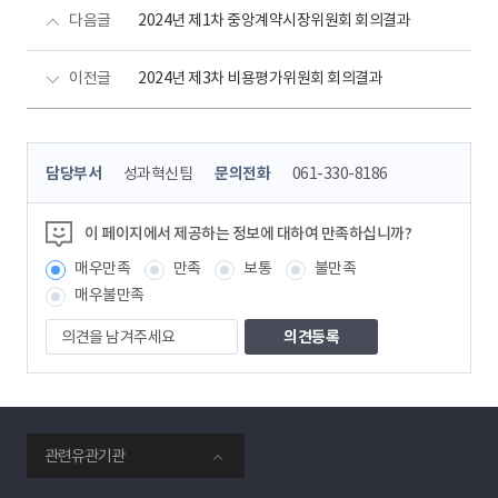
다음글
2024년 제1차 중앙계약시장위원회 회의결과
이전글
2024년 제3차 비용평가위원회 회의결과
콘
담당부서
성과혁신팀
문의전화
061-330-8186
텐
츠
정
이 페이지에서 제공하는 정보에 대하여 만족하십니까?
보
매우만족
만족
보통
불만족
책
임
매우불만족
자
의
견
을
남
겨
주
smartKPX
세
관련유관기관
전
요
력