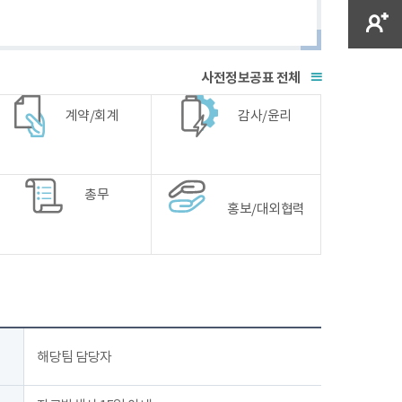
전체
계약/회계
감사/윤리
총무
홍보/대외협력
해당팀 담당자