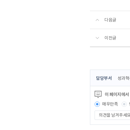
다음글
이전글
콘
담당부서
성과혁
텐
츠
이 페이지에서
정
보
매우만족
책
의
임
견
자
을