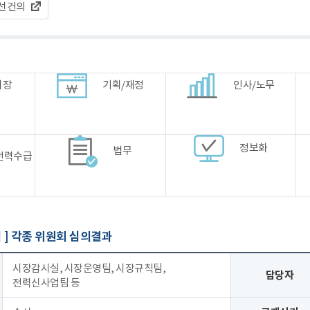
선건의
시장
기획/재정
인사/노무
정보화
법무
전력수급
 ]
각종 위원회 심의결과
시장감시실, 시장운영팀, 시장규칙팀,
담당자
전력신사업팀 등