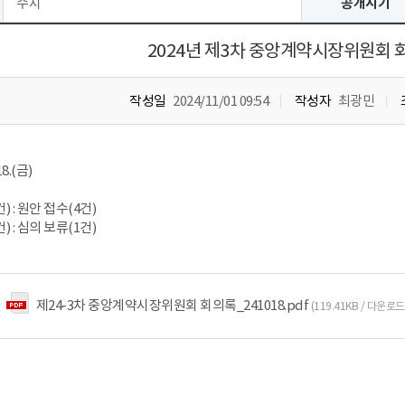
수시
공개시기
2024년 제3차 중앙계약시장위원회
작성일
2024/11/01 09:54
작성자
최광민
18.(금)
) : 원안 접수(4건)
) : 심의 보류(1건)
제24-3차 중앙계약시장위원회 회의록_241018.pdf
(119.41KB / 다운로드