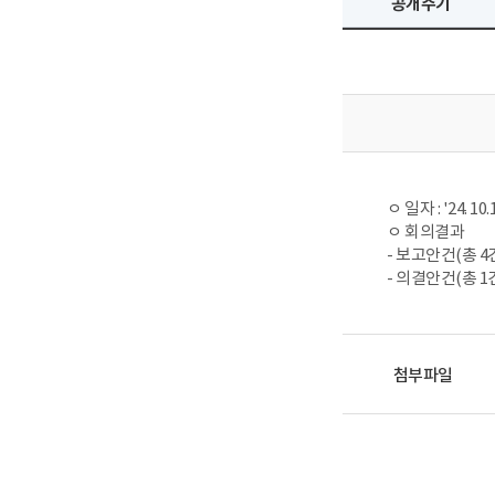
공개주기
ㅇ 일자 : '24. 10.
ㅇ 회의결과
- 보고안건(총 4건
- 의결안건(총 1건
첨부파일