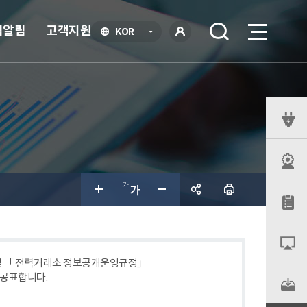
식알림
고객지원
언
KOR
어
로
선
그인
택
열
기
퀵
메
뉴
공유하
기
 및 「 전력거래소 정보공개운영규정」
 공표합니다.