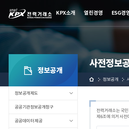
KPX소개
열린경영
ESG경
사전정보공
정보공개
홈
정보공개
정보공개제도
공공기관정보공개청구
전력거래소는 국민의
제6조에 의거 사전
공공데이터 제공