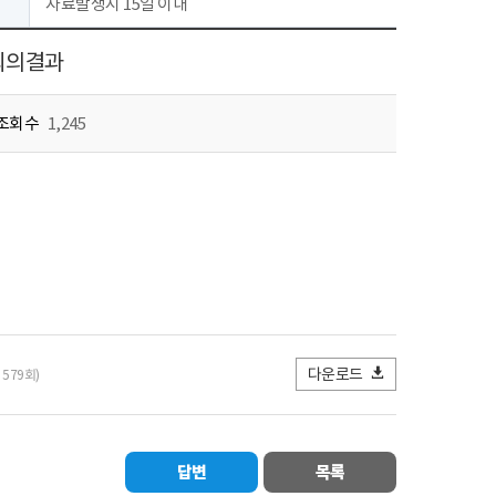
자료발생시 15일 이내
 회의결과
조회수
1,245
다운로드
 579회)
답변
목록