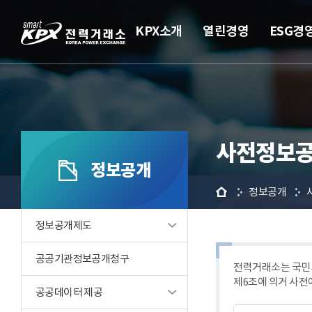
KPX소개
열린경영
ESG경
사전정보공
정보공개
홈
정보공개
정보공개제도
공공기관정보공개청구
전력거래소는 국민의
제6조에 의거 사전
공공데이터 제공