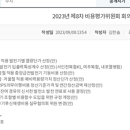
수시
공개시기
2023년 제8차 비용평가위원회 회
작성일
2023/09/08 13:54
작성자
김한솔
 9월 적용 발전기별 열량단가 산정(안)
전발전기 입출력특성계수 산정(안) (서인천복합#1, 여주복합, 내포열병합)
년 가을철 적용 중앙급전발전기 기동비용 산정(안)
년 가을·겨울철 적용 예비력용량가치 정산단가 산정(안)
년도 RPS의무이행비용 정산기준가격 및 연간정산금액 재산정(안)
합 잔여 경유의 신서천 발전소 발전 연료로 사용 결정(안)
전기 조합별 비용함수 도입을 위한 규정 개정(안)
가/기후신재생비용 실무협의회 위원 변경(안)
>
8호