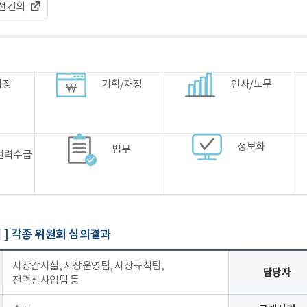
선건의
시장
기획/재정
인사/노무
정보화
법무
전력수급
 ]
각종 위원회 심의결과
시장감시실, 시장운영팀, 시장규칙팀,
담당자
전력신사업팀 등