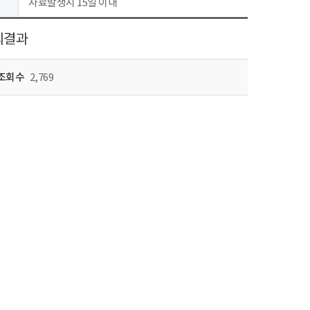
자료발생시 15일 이내
의결과
조회수
2,769