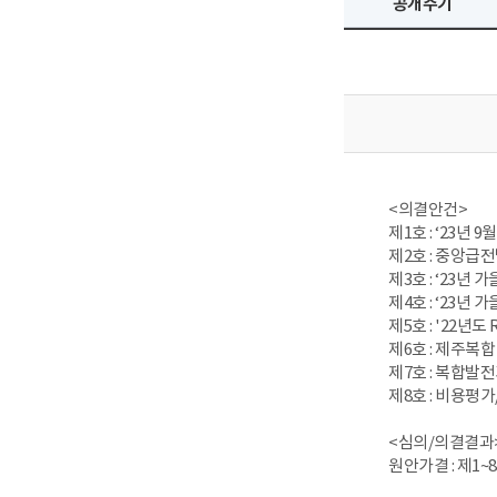
공개주기
<의결안건>
제1호 : ‘23년
제2호 : 중앙급
제3호 : ‘23
제4호 : ‘23
제5호 : '22
제6호 : 제주복
제7호 : 복합발
제8호 : 비용평
<심의/의결결과
원안가결 : 제1~