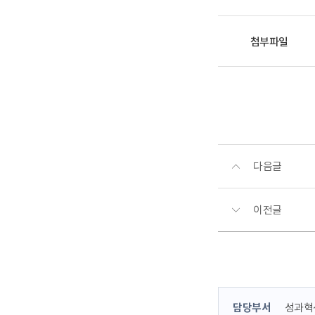
첨부파일
다음글
이전글
콘
담당부서
성과혁