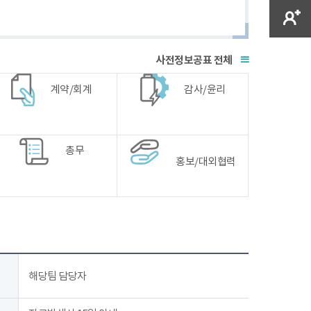
전체
계약/회계
감사/윤리
총무
홍보/대외협력
해당팀 담당자