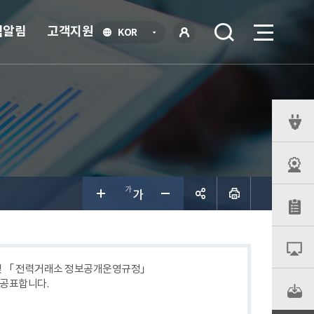
식알림
고객지원
언
KOR
어
로
선
그인
택
열
기
퀵
메
뉴
공유하
기
 및 「 전력거래소 정보공개운영규정」
 공표합니다.