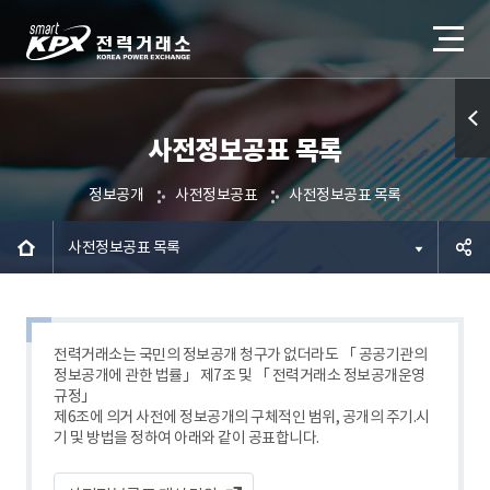
사전정보공표 목록
퀵메
뉴 열
정보공개
사전정보공표
사전정보공표 목록
기
사전정보공표 목록
공유하
기
전력거래소는 국민의 정보공개 청구가 없더라도 「 공공기관의
정보공개에 관한 법률」 제7조 및 「 전력거래소 정보공개운영
규정」
제6조에 의거 사전에 정보공개의 구체적인 범위, 공개의 주기.시
기 및 방법을 정하여 아래와 같이 공표합니다.