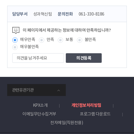
콘
담당부서
성과혁신팀
문의전화
061-330-8186
텐
츠
정
이 페이지에서 제공하는 정보에 대하여 만족하십니까?
보
매우만족
만족
보통
불만족
책
임
매우불만족
자
의
견
을
남
겨
주
smartKPX
세
관련유관기관
전
요
력
거
KPX소개
개인정보처리방침
래
이메일무단수집거부
프로그램 다운로드
소
전자메일(직원전용)