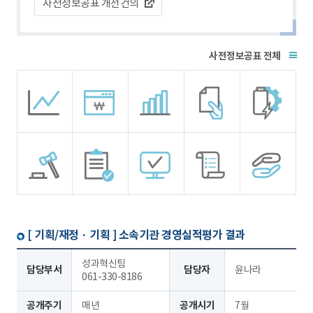
사전정보공표 개선건의
전체
[ 기획/재정 · 기획 ]
소속기관 경영실적평가 결과
성과혁신팀
담당부서
담당자
윤나라
061-330-8186
공개주기
매년
공개시기
7월