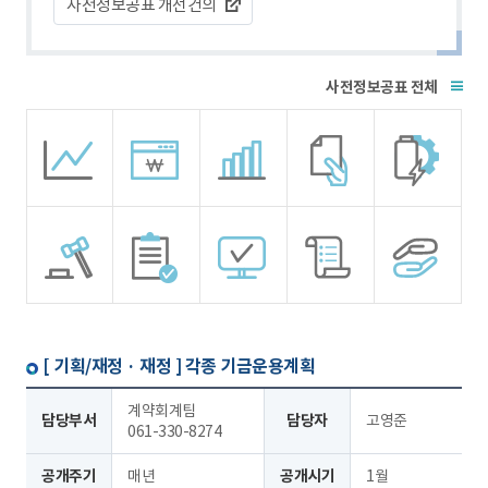
사전정보공표 개선건의
전체
[ 기획/재정 · 재정 ]
각종 기금운용계획
계약회계팀
담당부서
담당자
고영준
061-330-8274
공개주기
매년
공개시기
1월