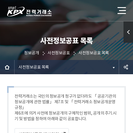
사전정보공표 목록
퀵메
뉴 열
정보공개
사전정보공표
사전정보공표 목록
기
사전정보공표 목록
공유하
기
전력거래소는 국민의 정보공개 청구가 없더라도 「 공공기관의
정보공개에 관한 법률」 제7조 및 「 전력거래소 정보공개운영
규정」
제6조에 의거 사전에 정보공개의 구체적인 범위, 공개의 주기.시
기 및 방법을 정하여 아래와 같이 공표합니다.