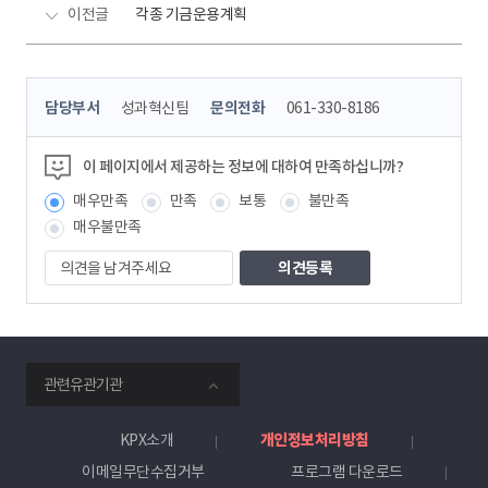
이전글
각종 기금운용계획
콘
담당부서
성과혁신팀
문의전화
061-330-8186
텐
츠
정
이 페이지에서 제공하는 정보에 대하여 만족하십니까?
보
매우만족
만족
보통
불만족
책
임
매우불만족
자
의
견
을
남
겨
주
smartKPX
세
관련유관기관
전
요
력
거
KPX소개
개인정보처리방침
래
이메일무단수집거부
프로그램 다운로드
소