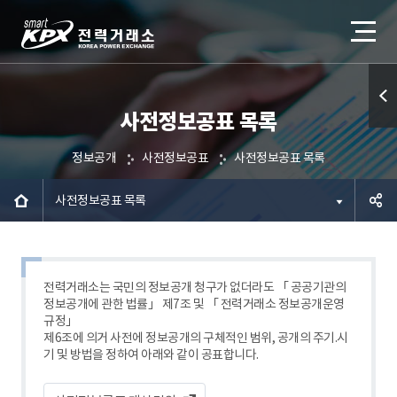
사전정보공표 목록
퀵메
뉴 열
정보공개
사전정보공표
사전정보공표 목록
기
사전정보공표 목록
공유하
기
전력거래소는 국민의 정보공개 청구가 없더라도 「 공공기관의
정보공개에 관한 법률」 제7조 및 「 전력거래소 정보공개운영
규정」
제6조에 의거 사전에 정보공개의 구체적인 범위, 공개의 주기.시
기 및 방법을 정하여 아래와 같이 공표합니다.