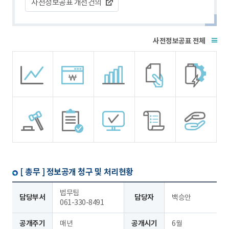
사전정보공표 개선건의
전체
[ 총무 ]
정보공개 청구 및 처리현황
법무팀
담당부서
담당자
백승안
061-330-8491
공개주기
매년
공개시기
6월