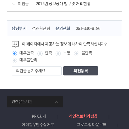
이전글
2014년 정보공개 청구 및 처리현황
콘
담당부서
성과혁신팀
문의전화
061-330-8186
텐
츠
정
이 페이지에서 제공하는 정보에 대하여 만족하십니까?
보
매우만족
만족
보통
불만족
책
임
매우불만족
자
의
견
을
남
겨
주
smartKPX
세
관련유관기관
전
요
력
거
KPX소개
개인정보처리방침
래
이메일무단수집거부
프로그램 다운로드
소