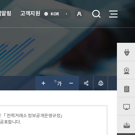
식알림
고객지원
언
KOR
어
로
선
그인
택
열
기
퀵
메
뉴
공유하
기
 및 「 전력거래소 정보공개운영규정」
 공표합니다.