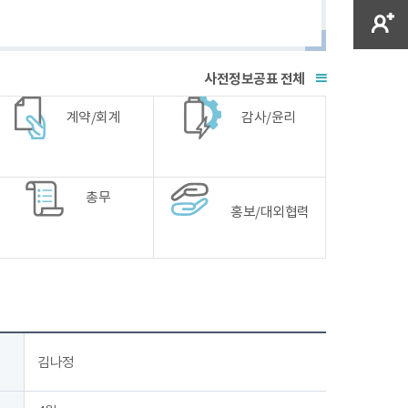
전체
계약/회계
감사/윤리
총무
홍보/대외협력
김나정