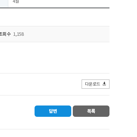
4월
조회수
1,158
다운로드
답변
목록