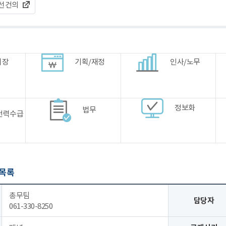
선건의
시장
기획/재정
인사/노무
정보화
법무
전력수급
 목록
총무팀
담당자
061-330-8250