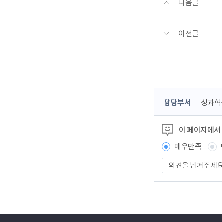
다음글
이전글
콘
담당부서
성과혁
텐
츠
이 페이지에서
정
보
매우만족
책
의
임
견
자
을
남
겨
주