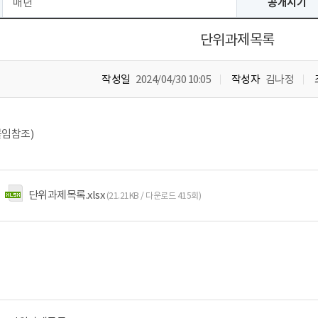
매년
공개시기
단위과제목록
작성일
2024/04/30 10:05
작성자
김나정
임참조)
단위과제목록.xlsx
(21.21KB / 다운로드 415회)