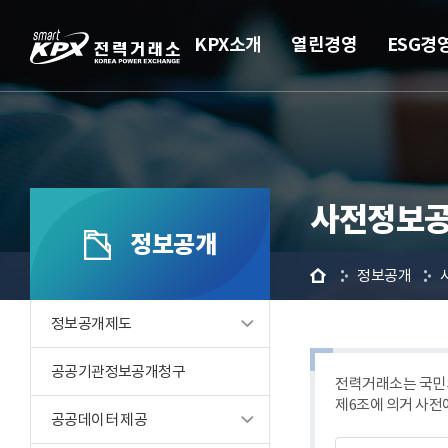
KPX소개
열린경영
ESG경
사전정보공
정보공개
홈
정보공개
정보공개제도
공공기관정보공개청구
전력거래소는 국민의
제6조에 의거 사전
공공데이터 제공