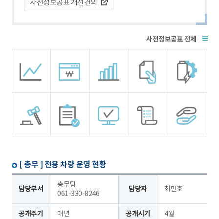
사전정보공표 개선건의
전체
[ 총무 ]
전용 차량 운영 현황
총무팀
담당부서
담당자
최민호
061-330-8246
공개주기
매년
공개시기
4월