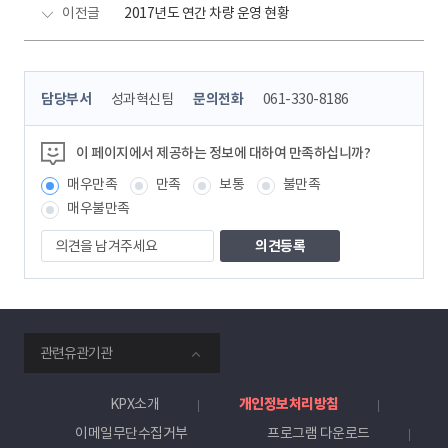
이전글
2017년도 연간 차량 운영 현황
콘
담당부서
성과혁신팀
문의전화
061-330-8186
텐
츠
정
이 페이지에서 제공하는 정보에 대하여 만족하십니까?
보
매우만족
만족
보통
불만족
책
임
매우불만족
자
의
견
을
남
겨
주
smartKPX
세
관련유관기관
전
요
력
거
KPX소개
개인정보처리방침
래
이메일무단수집거부
프로그램 다운로드
소