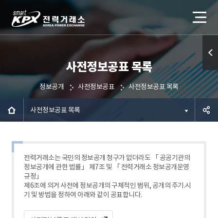
사전정보공표 목록
퀵메
뉴 열
정보공개
사전정보공표
사전정보공표 목록
기
사전정보공표 목록
공유하
기
전력거래소는 국민의 정보공개 청구가 없더라도 「 공공기관의
정보공개에 관한 법률」 제7조 및 「 전력거래소 정보공개운영
규정」
제6조에 의거 사전에 정보공개의 구체적인 범위, 공개의 주기.시
기 및 방법을 정하여 아래와 같이 공표합니다.