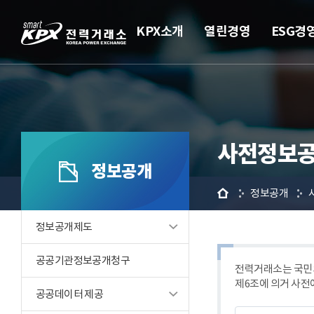
KPX소개
열린경영
ESG경
사전정보공
정보공개
홈
정보공개
정보공개제도
공공기관정보공개청구
전력거래소는 국민의
제6조에 의거 사전
공공데이터 제공