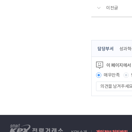
이전글
콘
담당부서
성과혁
텐
츠
이 페이지에서
정
보
매우만족
책
의
임
견
자
을
남
겨
주
세
smartKPX
요