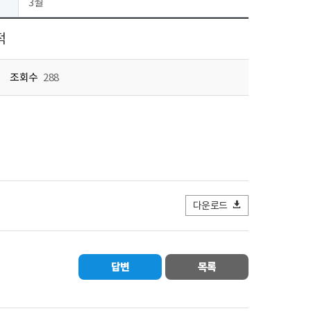
3월
적
조회수
288
다운로드
답변
목록