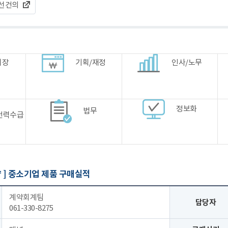
선건의
시장
기획/재정
인사/노무
정보화
법무
전력수급
 ]
중소기업 제품 구매실적
계약회계팀
담당자
061-330-8275