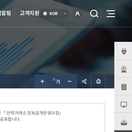
식알림
고객지원
언
KOR
어
로
선
그인
택
열
기
퀵
메
뉴
공유하
기
 및 「 전력거래소 정보공개운영규정」
 공표합니다.