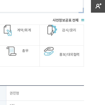
전체
계약/회계
감사/윤리
총무
홍보/대외협력
권민정