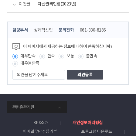
이전글
자산관리현황(2023년)
콘
담당부서
성과혁신팀
문의전화
061-330-8186
텐
츠
정
이 페이지에서 제공하는 정보에 대하여 만족하십니까?
보
매우만족
만족
보통
불만족
책
임
매우불만족
자
의
견
을
남
겨
주
smartKPX
세
관련유관기관
전
요
력
거
KPX소개
개인정보처리방침
래
이메일무단수집거부
프로그램 다운로드
소