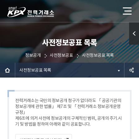
사전정보공표 목록
퀵메
뉴 열
정보공개
사전정보공표
사전정보공표 목록
기
사전정보공표 목록
공유하
기
전력거래소는 국민의 정보공개 청구가 없더라도 「 공공기관의
정보공개에 관한 법률」 제7조 및 「 전력거래소 정보공개운영
규정」
제6조에 의거 사전에 정보공개의 구체적인 범위, 공개의 주기.시
기 및 방법을 정하여 아래와 같이 공표합니다.