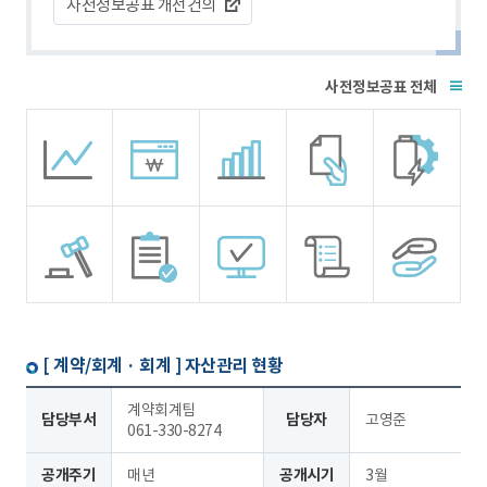
사전정보공표 개선건의
전체
[ 계약/회계 · 회계 ]
자산관리 현황
계약회계팀
담당부서
담당자
고영준
061-330-8274
공개주기
매년
공개시기
3월