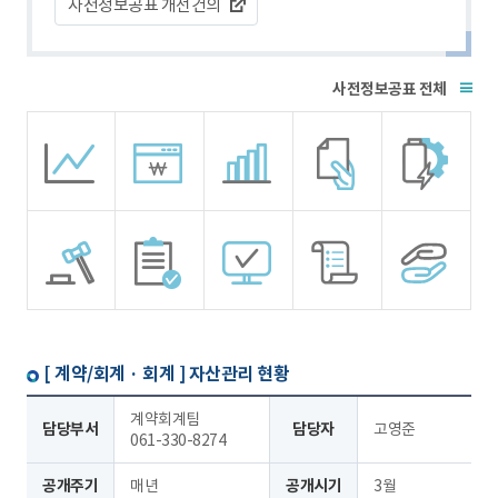
사전정보공표 개선건의
전체
[ 계약/회계 · 회계 ]
자산관리 현황
계약회계팀
담당부서
담당자
고영준
061-330-8274
공개주기
매년
공개시기
3월