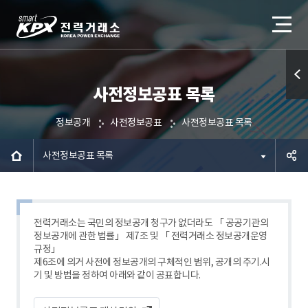
사전정보공표 목록
퀵메
뉴 열
정보공개
사전정보공표
사전정보공표 목록
기
사전정보공표 목록
공유하
기
전력거래소는 국민의 정보공개 청구가 없더라도 「 공공기관의
정보공개에 관한 법률」 제7조 및 「 전력거래소 정보공개운영
규정」
제6조에 의거 사전에 정보공개의 구체적인 범위, 공개의 주기.시
기 및 방법을 정하여 아래와 같이 공표합니다.