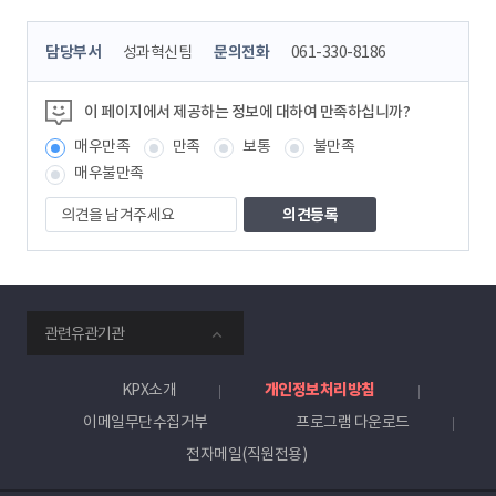
콘
담당부서
성과혁신팀
문의전화
061-330-8186
텐
츠
정
이 페이지에서 제공하는 정보에 대하여 만족하십니까?
보
매우만족
만족
보통
불만족
책
임
매우불만족
자
의
견
을
남
겨
주
smartKPX
세
관련유관기관
전
요
력
거
KPX소개
개인정보처리방침
래
이메일무단수집거부
프로그램 다운로드
소
전자메일(직원전용)