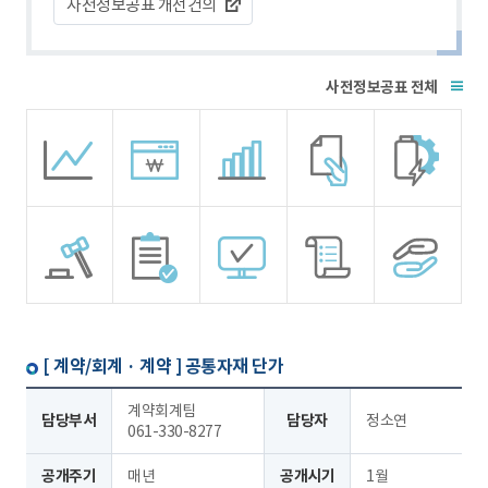
사전정보공표 개선건의
전체
[ 계약/회계 · 계약 ]
공통자재 단가
계약회계팀
담당부서
담당자
정소연
061-330-8277
공개주기
매년
공개시기
1월