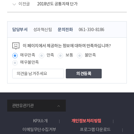
이전글
2018년도 공통자재 단가
콘
담당부서
성과혁신팀
문의전화
061-330-8186
텐
츠
정
이 페이지에서 제공하는 정보에 대하여 만족하십니까?
보
매우만족
만족
보통
불만족
책
임
매우불만족
자
의
견
을
남
겨
주
smartKPX
세
관련유관기관
전
요
력
거
KPX소개
개인정보처리방침
래
이메일무단수집거부
프로그램 다운로드
소