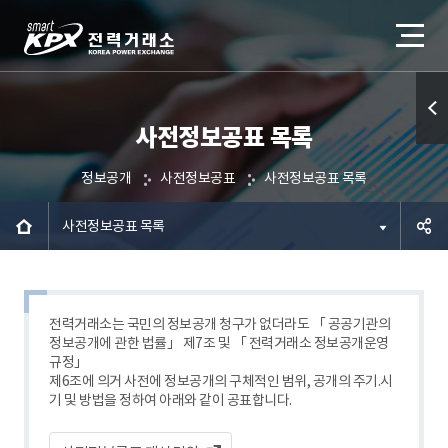
사전정보공표 목록
퀵메
뉴 열
정보공개
사전정보공표
사전정보공표 목록
기
사전정보공표 목록
공유하
기
전력거래소는 국민의 정보공개 청구가 없더라도 「 공공기관의
정보공개에 관한 법률」 제7조 및 「 전력거래소 정보공개운영
규정」
제6조에 의거 사전에 정보공개의 구체적인 범위, 공개의 주기.시
기 및 방법을 정하여 아래와 같이 공표합니다.