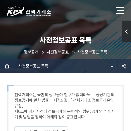
사전정보공표 목록
퀵메
뉴 열
정보공개
사전정보공표
사전정보공표 목록
기
사전정보공표 목록
공유하
기
전력거래소는 국민의 정보공개 청구가 없더라도 「 공공기관의
정보공개에 관한 법률」 제7조 및 「 전력거래소 정보공개운영
규정」
제6조에 의거 사전에 정보공개의 구체적인 범위, 공개의 주기.시
기 및 방법을 정하여 아래와 같이 공표합니다.