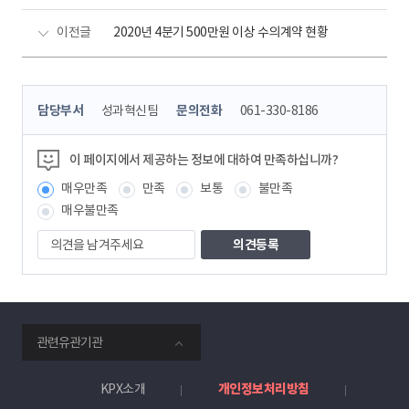
이전글
2020년 4분기 500만원 이상 수의계약 현황
콘
담당부서
성과혁신팀
문의전화
061-330-8186
텐
츠
정
이 페이지에서 제공하는 정보에 대하여 만족하십니까?
보
매우만족
만족
보통
불만족
책
임
매우불만족
자
의
견
을
남
겨
주
smartKPX
세
관련유관기관
전
요
력
거
KPX소개
개인정보처리방침
래