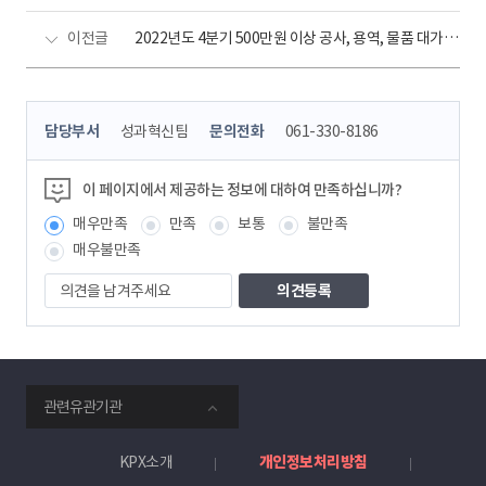
이전글
2022년도 4분기 500만원 이상 공사, 용역, 물품 대가지급 현황
콘
담당부서
성과혁신팀
문의전화
061-330-8186
텐
츠
정
이 페이지에서 제공하는 정보에 대하여 만족하십니까?
보
매우만족
만족
보통
불만족
책
임
매우불만족
자
의
견
을
남
겨
주
smartKPX
세
관련유관기관
전
요
력
거
KPX소개
개인정보처리방침
래