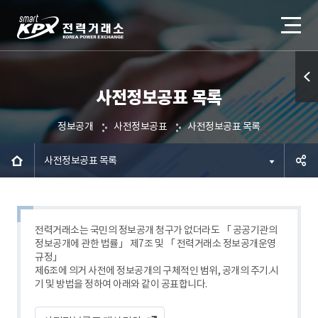
사전정보공표 목록
퀵메
뉴 열
정보공개
사전정보공표
사전정보공표 목록
기
사전정보공표 목록
공유하
기
전력거래소는 국민의 정보공개 청구가 없더라도 「 공공기관의
정보공개에 관한 법률」 제7조 및 「 전력거래소 정보공개운영
규정」
제6조에 의거 사전에 정보공개의 구체적인 범위, 공개의 주기.시
기 및 방법을 정하여 아래와 같이 공표합니다.