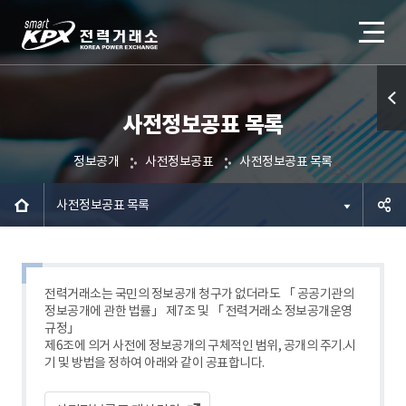
사전정보공표 목록
퀵메
뉴 열
정보공개
사전정보공표
사전정보공표 목록
기
사전정보공표 목록
공유하
기
전력거래소는 국민의 정보공개 청구가 없더라도 「 공공기관의
정보공개에 관한 법률」 제7조 및 「 전력거래소 정보공개운영
규정」
제6조에 의거 사전에 정보공개의 구체적인 범위, 공개의 주기.시
기 및 방법을 정하여 아래와 같이 공표합니다.