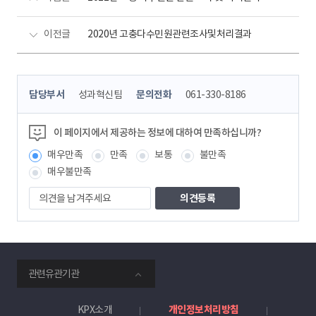
이전글
2020년 고충다수민원관련조사및처리결과
콘
담당부서
성과혁신팀
문의전화
061-330-8186
텐
츠
정
이 페이지에서 제공하는 정보에 대하여 만족하십니까?
보
매우만족
만족
보통
불만족
책
임
매우불만족
자
의
견
을
남
겨
주
smartKPX
세
관련유관기관
전
요
력
거
KPX소개
개인정보처리방침