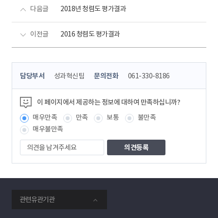
다음글
2018년 청렴도 평가결과
이전글
2016 청렴도 평가결과
콘
담당부서
성과혁신팀
문의전화
061-330-8186
텐
츠
정
이 페이지에서 제공하는 정보에 대하여 만족하십니까?
보
매우만족
만족
보통
불만족
책
임
매우불만족
자
의
견
을
남
겨
주
smartKPX
세
관련유관기관
전
요
력