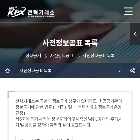
사전정보공표 목록
퀵메
뉴 열
정보공개
사전정보공표
사전정보공표 목록
기
사전정보공표 목록
공유하
기
전력거래소는 국민의 정보공개 청구가 없더라도 「 공공기관의
정보공개에 관한 법률」 제7조 및 「 전력거래소 정보공개운영
규정」
제6조에 의거 사전에 정보공개의 구체적인 범위, 공개의 주기.시
기 및 방법을 정하여 아래와 같이 공표합니다.