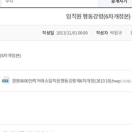
수시
공개시기
임직원 행동강령(6차개정본)
작성일
2013/11/01 00:00
작성자
박원규
(6차개정본)
경영0600전력거래소임직원행동강령제6차개정(2013 10).hwp
(91KB