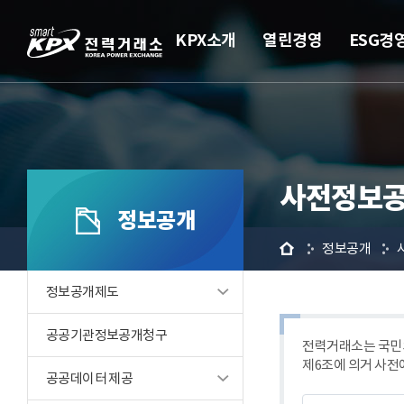
KPX소개
열린경영
ESG경
사전정보공
정보공개
홈
정보공개
정보공개제도
공공기관정보공개청구
전력거래소는 국민의
제6조에 의거 사전
공공데이터 제공