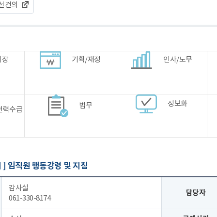
선건의
시장
기획/재정
인사/노무
정보화
법무
전력수급
 ]
임직원 행동강령 및 지침
감사실
담당자
061-330-8174