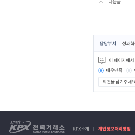
다음글
콘
담당부서
성과혁
텐
츠
이 페이지에서
정
보
매우만족
책
의
임
견
자
을
남
겨
주
세
smartKPX
요
KPX소개
개인정보처리방침
전