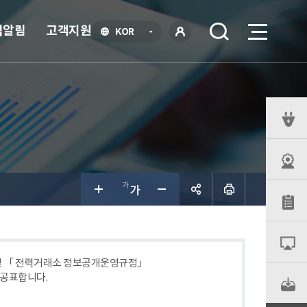
식알림
고객지원
언
KOR
어
로
선
그인
택
열
기
퀵
메
뉴
공유하
기
 및 「 전력거래소 정보공개운영규정」
 공표합니다.