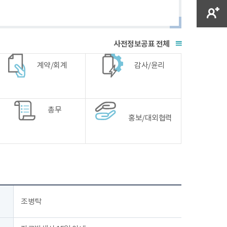
전체
계약/회계
감사/윤리
총무
홍보/대외협력
조병탁