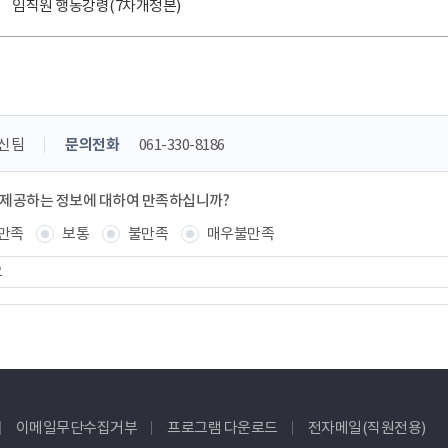
임직원 행동강령(7차개정본)
신팀
문의전화
061-330-8186
 제공하는 정보에 대하여 만족하십니까?
만족
보통
불만족
매우불만족
이메일무단수집거부
프로그램 다운로드
전자메일(직원전용)