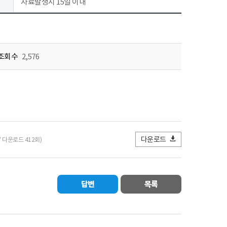
자료발생시 15일 이내
조회수
2,576
다운로드
 / 다운로드 412회)
답변
목록