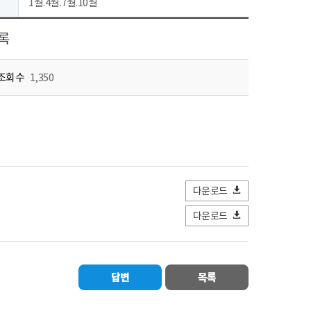
1월.4월.7월.10월
의록
조회수
1,350
다운로드
다운로드
답변
목록