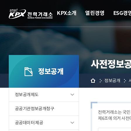
KPX소개
열린경영
ESG경
사전정보공
정보공개
홈
정보공개
정보공개제도
공공기관정보공개청구
전력거래소는 국민의
제6조에 의거 사전
공공데이터 제공