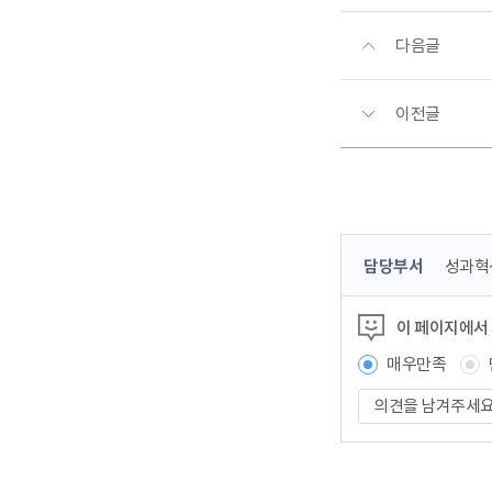
다음글
이전글
콘
담당부서
성과혁
텐
츠
이 페이지에서
정
보
매우만족
책
의
임
견
자
을
남
겨