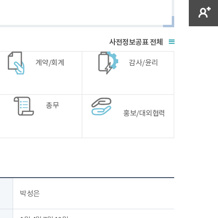
전체
계약/회계
감사/윤리
총무
홍보/대외협력
박성은