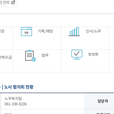
선건의
시장
기획/재정
인사/노무
정보화
법무
전력수급
 ]
노사 협의회 현황
노무복지팀
담당자
061-330-8236