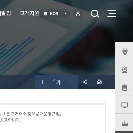
식알림
고객지원
언
KOR
어
로
선
그인
택
열
기
퀵
메
뉴
공유하
기
 및 「 전력거래소 정보공개운영규정」
 공표합니다.