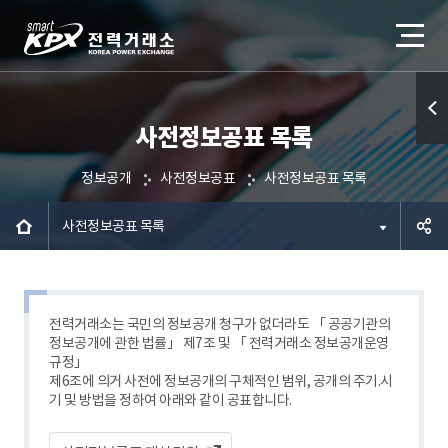
사전정보공표 목록
퀵메
뉴 열
정보공개
사전정보공표
사전정보공표 목록
기
사전정보공표 목록
공유하
기
전력거래소는 국민의 정보공개 청구가 없더라도 「 공공기관의
정보공개에 관한 법률」 제7조 및 「 전력거래소 정보공개운영
규정」
제6조에 의거 사전에 정보공개의 구체적인 범위, 공개의 주기.시
기 및 방법을 정하여 아래와 같이 공표합니다.