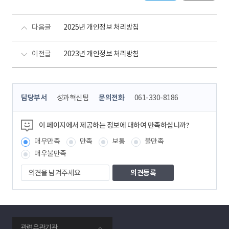
다음글
2025년 개인정보 처리방침
이전글
2023년 개인정보 처리방침
콘
담당부서
성과혁신팀
문의전화
061-330-8186
텐
츠
정
이 페이지에서 제공하는 정보에 대하여 만족하십니까?
보
매우만족
만족
보통
불만족
책
임
매우불만족
자
의
견
을
남
겨
주
smartKPX
세
관련유관기관