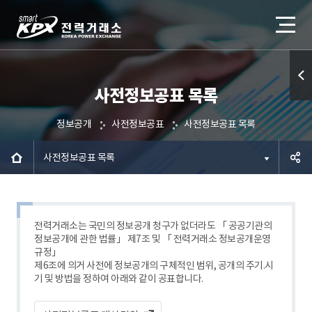
사전정보공표 목록
퀵메
뉴 열
정보공개
사전정보공표
사전정보공표 목록
기
사전정보공표 목록
공유하
기
전력거래소는 국민의 정보공개 청구가 없더라도 「 공공기관의
정보공개에 관한 법률」 제7조 및 「 전력거래소 정보공개운영
규정」
제6조에 의거 사전에 정보공개의 구체적인 범위, 공개의 주기.시
기 및 방법을 정하여 아래와 같이 공표합니다.