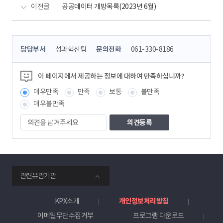
이전글
공공데이터 개방목록(2023년 6월)
콘
담당부서
성과혁신팀
문의전화
061-330-8186
텐
츠
정
이 페이지에서 제공하는 정보에 대하여 만족하십니까?
보
매우만족
만족
보통
불만족
책
임
매우불만족
자
의
견
을
남
겨
주
smartKPX
세
관련유관기관
전
요
력
거
KPX소개
개인정보처리방침
래
이메일무단수집거부
프로그램 다운로드
소