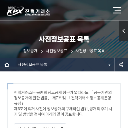
사전정보공표 목록
퀵메
뉴 열
정보공개
사전정보공표
사전정보공표 목록
기
사전정보공표 목록
공유하
기
전력거래소는 국민의 정보공개 청구가 없더라도 「 공공기관의
정보공개에 관한 법률」 제7조 및 「 전력거래소 정보공개운영
규정」
제6조에 의거 사전에 정보공개의 구체적인 범위, 공개의 주기.시
기 및 방법을 정하여 아래와 같이 공표합니다.