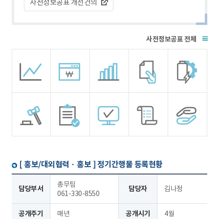
사전정보공표 개선건의
전체
[ 홍보/대외협력 · 홍보 ]
정기간행물 등록현황
총무팀
담당부서
담당자
김나정
061-330-8550
공개주기
매년
공개시기
4월