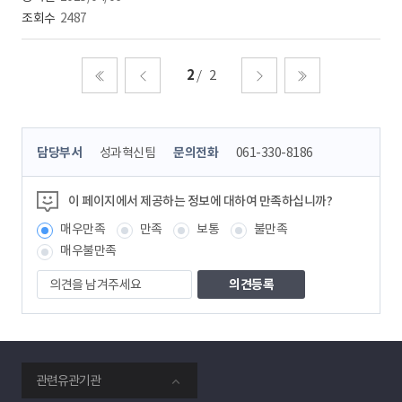
2487
2
2
처음
이전
다음
마지막
콘
담당부서
성과혁신팀
문의전화
061-330-8186
텐
츠
정
이 페이지에서 제공하는 정보에 대하여 만족하십니까?
보
매우만족
만족
보통
불만족
책
임
매우불만족
자
의
견
을
남
겨
주
smartKPX
세
관련유관기관
전
요