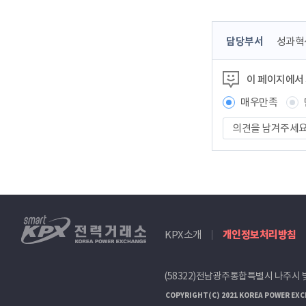
콘
담당부서
성과혁
텐
츠
이 페이지에서
정
보
매우만족
책
의
임
견
자
을
남
겨
주
세
smartKPX
요
KPX소개
개인정보처리방침
전
력
거
(58322)전남광주통합특별시 나주시 
래
소
COPYRIGHT(C) 2021 KOREA POWER EXC