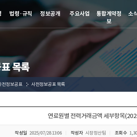
영
법령·규칙
정보공개
주요사업
통합계약정
소
보
표 목록
사전정보공표
사전정보공표 목록
연료원별 전력거래금액 세부항목(2025
작성일
2025/07/28 13:06
작성자
시장정산팀
조회수
1,3