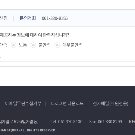
신팀
문의전화
061-330-8186
 제공하는 정보에 대하여 만족하십니까?
만족
보통
불만족
매우불만족
이메일무단수집거부
프로그램 다운로드
전자메일(직원전용)
빛가람로 625(빛가람동)
Tel :
061.330.8100
Fax : 061.330.8299
REC
HANGE(KPX) ALL RIGHTS RESERVED