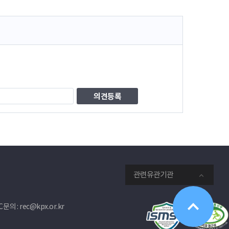
관련유관기관
문의 : rec@kpx.or.kr