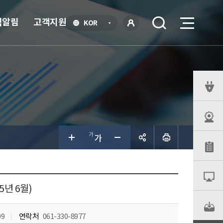
식알림
고객지원
언
KOR
어
로
선
그인
택
열
기
퀵
메
뉴
공유하
기
년 6월)
09
연락처
061-330-8977