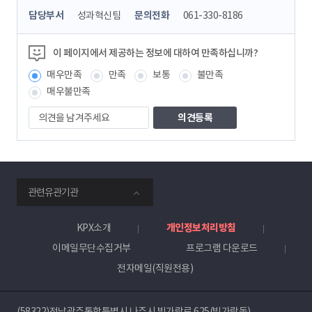
콘
담당부서
성과혁신팀
문의전화
061-330-8186
텐
츠
정
이 페이지에서 제공하는 정보에 대하여 만족하십니까?
보
매우만족
만족
보통
불만족
책
임
매우불만족
자
의
견
을
남
겨
주
smartKPX
세
관련유관기관
전
요
력
거
KPX소개
개인정보처리방침
래
이메일무단수집거부
프로그램 다운로드
소
전자메일(직원전용)
(58322)전남광주통합특별시 나주시 빛가람로 625(빛가람동)