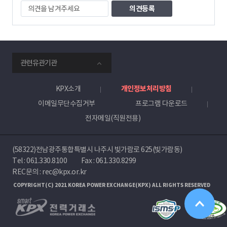
의
견
을
남
겨
주
smartKPX
세
관련유관기관
전
요
력
거
KPX소개
개인정보처리방침
래
이메일무단수집거부
프로그램 다운로드
소
전자메일(직원전용)
(58322)전남광주통합특별시 나주시 빛가람로 625(빛가람동)
Tel :
061.330.8100
Fax : 061.330.8299
REC문의 : rec@kpx.or.kr
COPYRIGHT(C) 2021 KOREA POWER EXCHANGE(KPX) ALL RIGHTS RESERVED