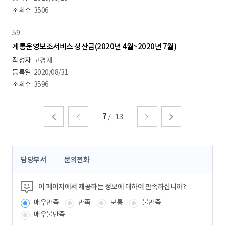
3506
59
계통운영보조서비스 정산금(2020년 4월~2020년 7월)
고경재
2020/08/31
3596
7
13
처음
이전
다음
마지막
콘
담당부서
문의전화
텐
츠
정
이 페이지에서 제공하는 정보에 대하여 만족하십니까?
보
매우만족
만족
보통
불만족
책
임
매우불만족
자