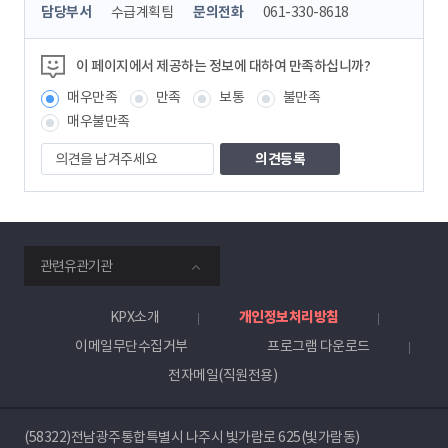
콘
담당부서
수급계획팀
문의전화
061-330-8618
텐
츠
정
이 페이지에서 제공하는 정보에 대하여 만족하십니까?
보
매우만족
만족
보통
불만족
책
임
매우불만족
자
의
견
을
남
겨
주
smartKPX
세
관련유관기관
전
요
력
거
KPX소개
개인정보처리방침
래
이메일무단수집거부
프로그램 다운로드
소
전자메일(직원전용)
(58322)전남광주통합특별시 나주시 빛가람로 625(빛가람동)