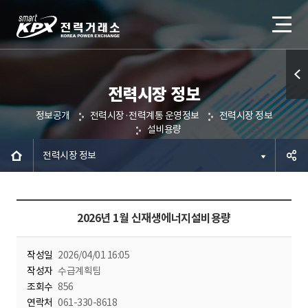
전력시장 정보
퀵메
정보공개
전력시장·전력계통 운영정보
전력시장 정보
뉴 열
설비용량
기
전력시장 정보
공유하
2026년 1월 신재생에너지설비용량
기
작성일
2026/04/01 16:05
작성자
수급계획팀
조회수
856
연락처
061-330-8618