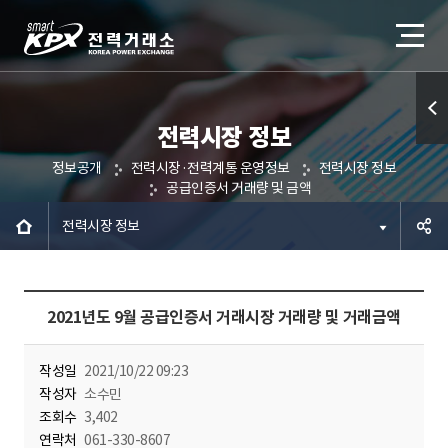
전력시장 정보
퀵메
정보공개
전력시장·전력계통 운영정보
전력시장 정보
뉴 열
공급인증서 거래량 및 금액
기
전력시장 정보
공유하
2021년도 9월 공급인증서 거래시장 거래량 및 거래금액
기
작성일
2021/10/22 09:23
작성자
소수민
조회수
3,402
연락처
061-330-8607