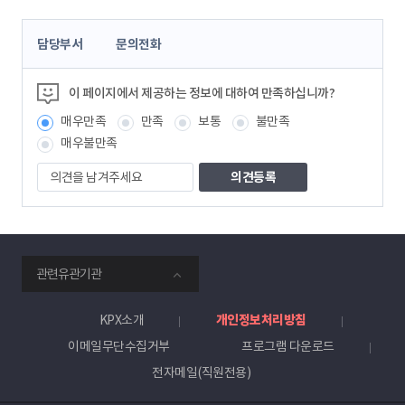
콘
담당부서
문의전화
텐
츠
정
이 페이지에서 제공하는 정보에 대하여 만족하십니까?
보
매우만족
만족
보통
불만족
책
임
매우불만족
자
의
견
을
남
겨
주
smartKPX
세
관련유관기관
전
요
력
거
KPX소개
개인정보처리방침
래
이메일무단수집거부
프로그램 다운로드
소
전자메일(직원전용)