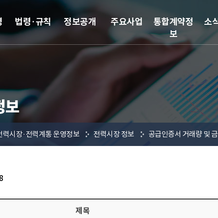
영
법령·규칙
정보공개
주요사업
통합계약정
소
보
정보
전력시장·전력계통 운영정보
전력시장 정보
공급인증서 거래량 및 
8
제목