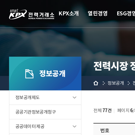
KPX소개
열린경영
ESG경
전력시장 
정보공개
홈
정보공개
정보공개제도
전체
77건
페이지
6
/
공공기관정보공개청구
공공데이터 제공
번호