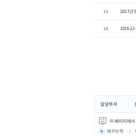
2017년
19
2016.
18
콘
담당부서
텐
츠
이 페이지에서
정
보
매우만족
책