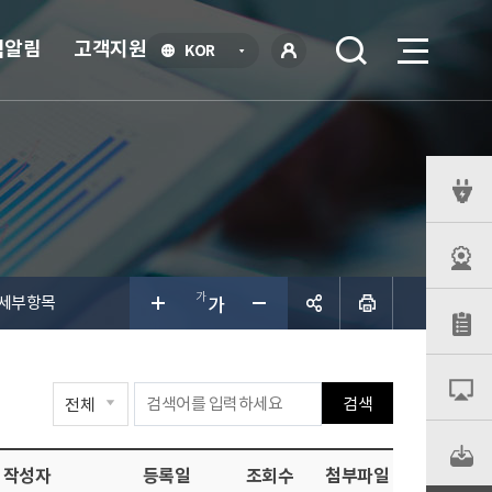
식알림
고객지원
언
KOR
어
로
선
그인
택
열
기
퀵
메
뉴
 세부항목
공유하
검색
기
작성자
등록일
조회수
첨부파일