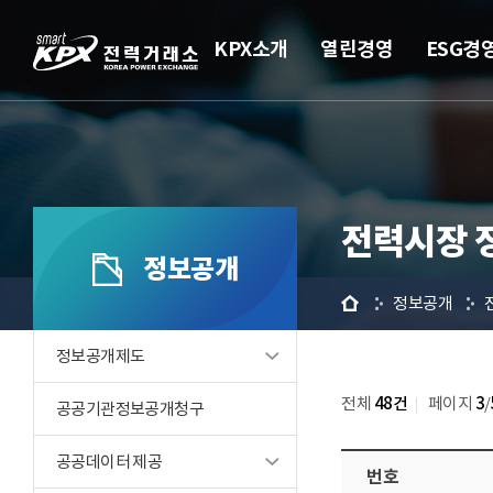
KPX소개
열린경영
ESG경
전력시장 
정보공개
홈
정보공개
정보공개제도
전체
48건
페이지
3
/
공공기관정보공개청구
공공데이터 제공
번호