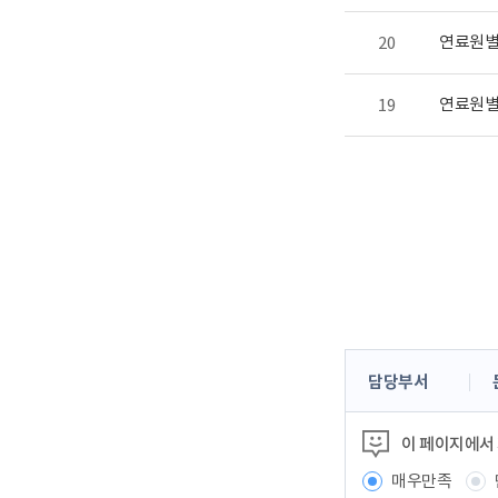
연료원별 
20
연료원별 
19
콘
담당부서
텐
츠
이 페이지에서
정
보
매우만족
책