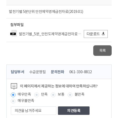
발전기별 5분단위 안전제약경제급전자료(2019.01)
첨부파일
발전기별_5분_안전도제약경제급전자료_2019년01월.zip
다운로드
목록
콘
담당부서
수급운영팀
문의전화
061-330-8812
텐
츠
정
이 페이지에서 제공하는 정보에 대하여 만족하십니까?
보
매우만족
만족
보통
불만족
책
임
매우불만족
자
의
견