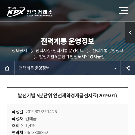
전력계통 운영정보
퀵메
정보공개
전력시장·전력계통 운영정보
전력계통 운영정보
뉴 열
발전기별 5분 단위 안전도제약 경제급전
기
전력계통 운영정보
공유하
발전기별 5분단위 안전제약경제급전자료(2019.01)
기
작성일
2019/02/27 14:26
작성자
김태균
조회수
1,425
연락처
0613308862