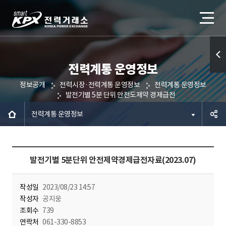
전력계통 운영정보
퀵메
정보공개
전력시장·전력계통 운영정보
전력계통 운영정보
뉴 열
발전기별 5분 단위 안전도제약 경제급전
기
전력계통 운영정보
공유하
발전기별 5분단위 안전제약경제급전자료(2023.07)
기
작성일
2023/08/23 14:57
작성자
공지웅
조회수
739
연락처
061-330-8853