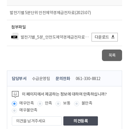
발전기별 5분단위 안전제약경제급전자료(2023.07)
첨부파일
발전기별_5분_안전도제약경제급전자료_2023년07월.zip
다운로드
목록
콘
담당부서
수급운영팀
문의전화
061-330-8812
텐
츠
정
이 페이지에서 제공하는 정보에 대하여 만족하십니까?
보
매우만족
만족
보통
불만족
책
임
매우불만족
자
의
견