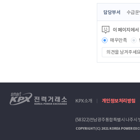
콘
담당부서
수급운
텐
츠
이 페이지에서
정
보
매우만족
책
의
임
견
자
을
남
겨
주
세
smartKPX
요
KPX소개
개인정보처리방침
전
력
거
(58322)전남광주통합특별시 나주시 
래
소
COPYRIGHT(C) 2021 KOREA POWER EXC