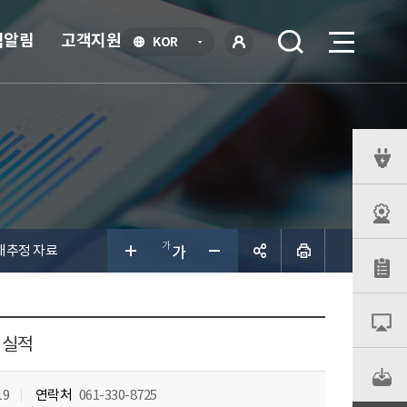
식알림
고객지원
언
KOR
어
로
선
그인
택
열
기
퀵
메
뉴
태추정 자료
공유하
기
 실적
19
연락처
061-330-8725