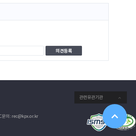
관련유관기관
문의 : rec@kpx.or.kr