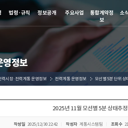
영
법령·규칙
정보공개
주요사업
통합계약정
소
보
운영정보
전력시장·전력계통 운영정보
전력계통 운영정보
모선별 5분 단위 상
2025년 11월 모선별 5분 상태추정
작성일
2025/12/30 22:42
작성자
계통시스템팀
조회수
2