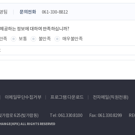
영팀
문의전화
061-330-8812
 제공하는 정보에 대하여 만족하십니까?
만족
보통
불만족
매우불만족
이메일무단수집거부
프로그램 다운로드
전자메일(직원전용)
빛가람로 625(빛가람동)
Tel :
061.330.8100
Fax : 061.330.8299
REC
HANGE(KPX) ALL RIGHTS RESERVED