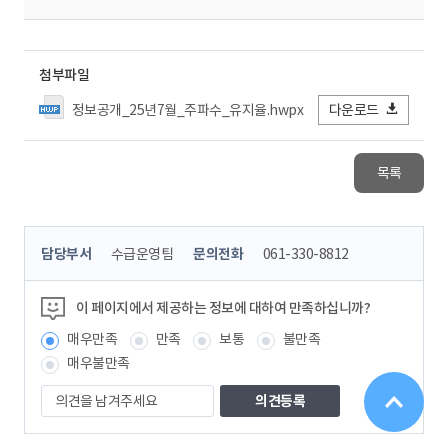
첨부파일
정보공개_25년7월_주파수_유지율.hwpx
다운로드
목록
콘
담당부서
수급운영팀
문의전화
061-330-8812
텐
츠
정
이 페이지에서 제공하는 정보에 대하여 만족하십니까?
보
매우만족
만족
보통
불만족
책
임
매우불만족
자
의
견
을