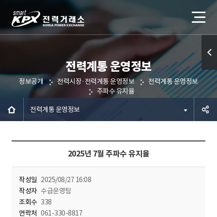
전력계통 운영정보
퀵메
정보공개
전력시장·전력계통 운영정보
전력계통 운영정보
뉴 열
주파수 유지율
기
전력계통 운영정보
공유하
2025년 7월 주파수 유지율
기
작성일
2025/08/27 16:08
작성자
수급운영팀
조회수
338
연락처
061-330-8817