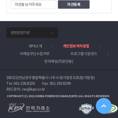
의
견
을
남
겨
주
smartKPX
세
관련유관기관
전
요
력
거
KPX소개
개인정보처리방침
래
이메일무단수집거부
프로그램 다운로드
소
전자메일(직원전용)
(58322)전남광주통합특별시 나주시 빛가람로 625(빛가람동)
Tel :
061.330.8100
Fax : 061.330.8299
REC문의 : rec@kpx.or.kr
COPYRIGHT(C) 2021 KOREA POWER EXCHANGE(KPX) ALL RIGHTS RESERVED