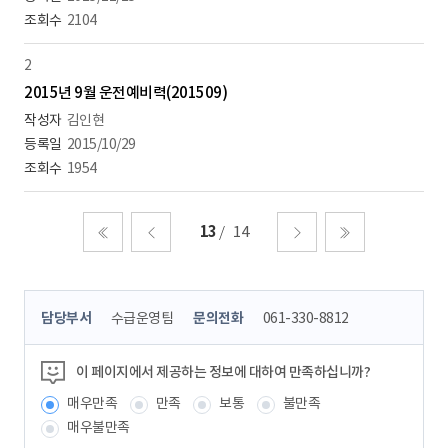
2104
2
2015년 9월 운전예비력(201509)
김인현
2015/10/29
1954
13
14
처음
이전
다음
마지막
콘
담당부서
수급운영팀
문의전화
061-330-8812
텐
츠
정
이 페이지에서 제공하는 정보에 대하여 만족하십니까?
보
매우만족
만족
보통
불만족
책
임
매우불만족
자