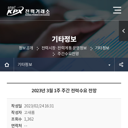
기타정보
퀵메
정보공개
전력시장·전력계통 운영정보
기타정보
뉴 열
주간수요전망
기
기타정보
공유하
2023년 3월 1주 주간 전력수요 전망
기
작성일
2023/02/24 16:31
작성자
고새롬
조회수
1,362
연락처
--