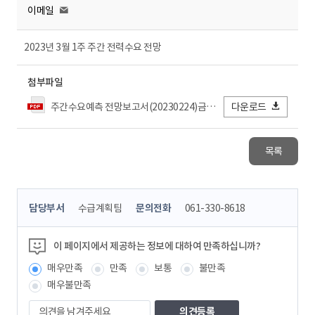
이메일
2023년 3월 1주 주간 전력수요 전망
첨부파일
주간수요예측 전망보고서(20230224)금_결재.pdf
다운로드
목록
콘
담당부서
수급계획팀
문의전화
061-330-8618
텐
츠
정
이 페이지에서 제공하는 정보에 대하여 만족하십니까?
보
매우만족
만족
보통
불만족
책
임
매우불만족
자
의