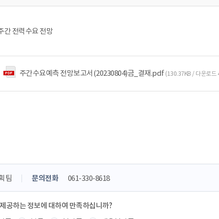
주 주간 전력수요 전망
주간수요예측 전망보고서(20230804)금_결재.pdf
(130.37KB / 다운로드 
획팀
문의전화
061-330-8618
 제공하는 정보에 대하여 만족하십니까?