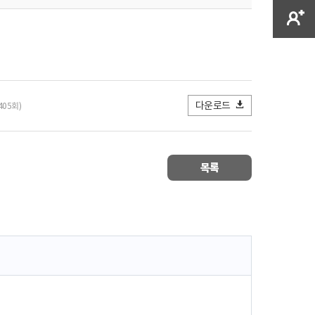
다운로드
405회)
목록