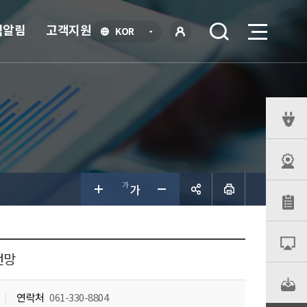
식알림
고객지원
언
KOR
어
로
선
그인
택
열
기
퀵
메
뉴
공유하
기
전망
연락처
061-330-8804