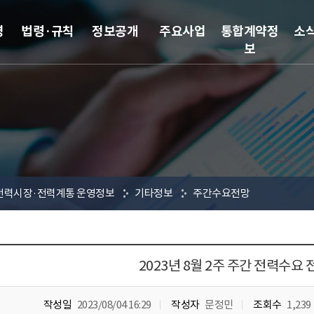
영
법령·규칙
정보공개
주요사업
통합계약정
소
보
전력시장·전력계통 운영정보
기타정보
주간수요전망
2023년 8월 2주 주간 전력수요 
작성일
2023/08/04 16:29
작성자
문정민
조회수
1,239