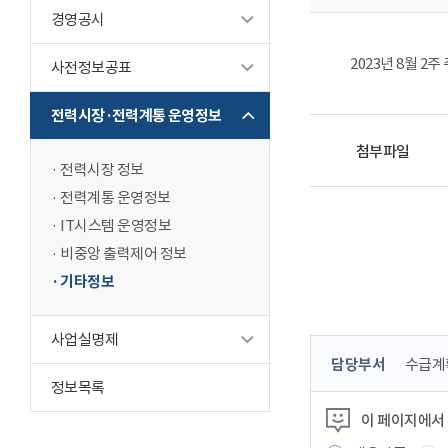
경영공시
2023년 8월 2
사전정보공표
전력시장·전력계통 운영정보
첨부파일
전력시장 정보
전력계통 운영정보
IT시스템 운영정보
비중앙 출력제어 정보
기타정보
사업실명제
콘
담당부서
수급계
텐
정보목록
츠
이 페이지에서
정
보