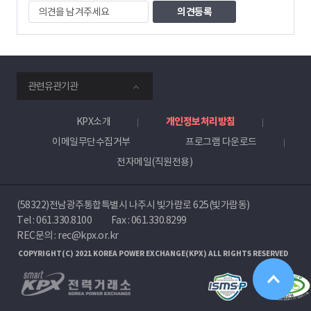
의
견
을
남
겨
주
smartKPX
세
관련유관기관
전
요
력
거
KPX소개
개인정보처리방침
래
이메일무단수집거부
프로그램 다운로드
소
전자메일(직원전용)
(58322)전남광주통합특별시 나주시 빛가람로 625(빛가람동)
Tel :
061.330.8100
Fax : 061.330.8299
REC문의 : rec@kpx.or.kr
COPYRIGHT(C) 2021 KOREA POWER EXCHANGE(KPX) ALL RIGHTS RESERVED