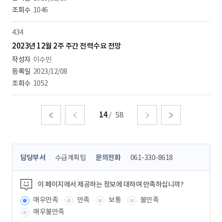
1046
434
2023년 12월 2주 주간 전력수요 전망
이수민
2023/12/08
1052
14
58
처음
이전
다음
마지막
콘
담당부서
수급계획팀
문의전화
061-330-8618
텐
츠
정
이 페이지에서 제공하는 정보에 대하여 만족하십니까?
보
매우만족
만족
보통
불만족
책
임
매우불만족
자