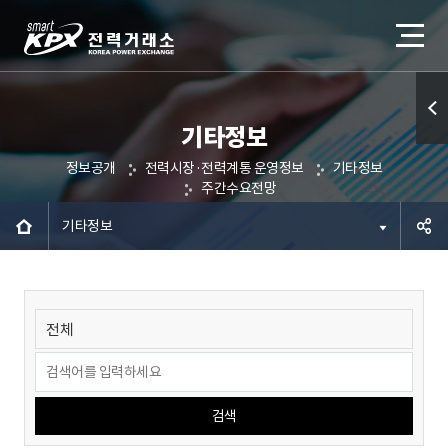
기타정보
퀵메
정보공개
전력시장·전력계통 운영정보
기타정보
뉴 열
주간수요전망
기
기타정보
공유하
기
검색