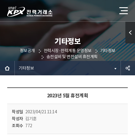
기타정보
퀵메
정보공개
전력시장·전력계통 운영정보
기타정보
뉴 열
송전설비 및 변전설비 휴전계획
기
기타정보
공유하
2023년 5월 휴전계획
기
작성일
2023/04/21 11:14
작성자
김기훈
조회수
772