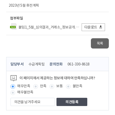
2023년 5월 휴전계획
첨부파일
붙임1_5월_심의결과_거래소_정보공개.xls
다운로드
목록
콘
담당부서
수급계획팀
문의전화
061-330-8618
텐
츠
정
이 페이지에서 제공하는 정보에 대하여 만족하십니까?
보
매우만족
만족
보통
불만족
책
임
매우불만족
자
의
견
을
남