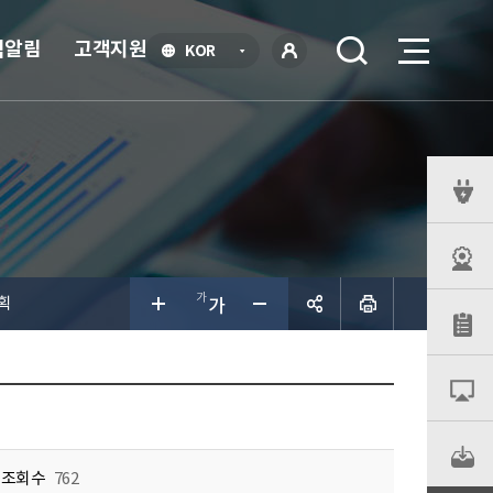
식알림
고객지원
언
KOR
어
로
선
그인
택
열
기
퀵
메
뉴
획
공유하
기
조회수
762