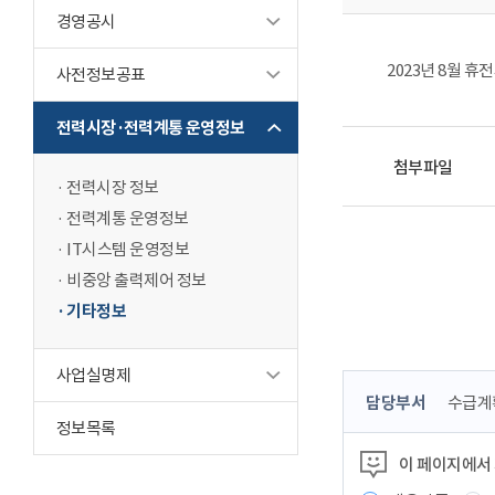
경영공시
2023년 8월 휴
사전정보공표
전력시장·전력계통 운영정보
첨부파일
전력시장 정보
전력계통 운영정보
IT시스템 운영정보
비중앙 출력제어 정보
기타정보
사업실명제
콘
담당부서
수급계
텐
정보목록
츠
이 페이지에서
정
보