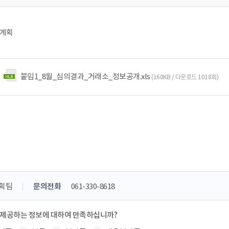
전계획
붙임1_8월_심의결과_거래소_정보공개.xls
(160KB / 다운로드 1018회)
획팀
문의전화
061-330-8618
 제공하는 정보에 대하여 만족하십니까?