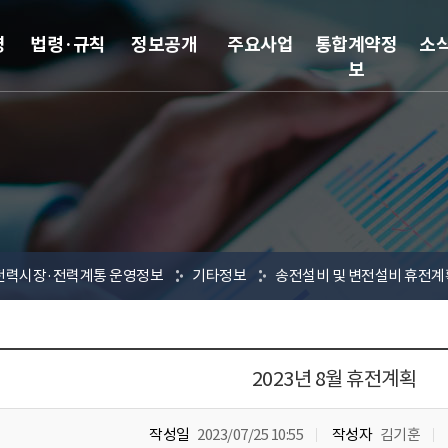
영
법령·규칙
정보공개
주요사업
통합계약정
소
보
전력시장·전력계통 운영정보
기타정보
송전설비 및 변전설비 휴전계
2023년 8월 휴전계획
작성일
2023/07/25 10:55
작성자
김기훈