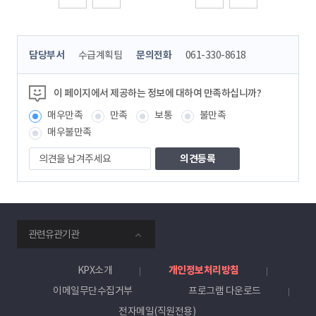
처음
이전
다음
마지막
콘
담당부서
수급계획팀
문의전화
061-330-8618
텐
츠
정
이 페이지에서 제공하는 정보에 대하여 만족하십니까?
보
매우만족
만족
보통
불만족
책
임
매우불만족
자
의
견
을
남
겨
주
smartKPX
세
관련유관기관
전
요
력
거
KPX소개
개인정보처리방침
래
이메일무단수집거부
프로그램 다운로드
소
전자메일(직원전용)