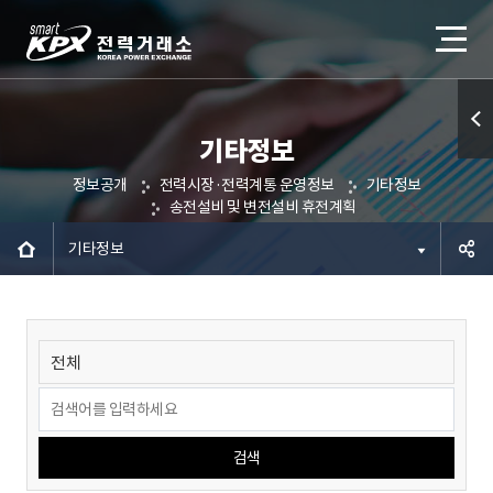
기타정보
퀵메
정보공개
전력시장·전력계통 운영정보
기타정보
뉴 열
송전설비 및 변전설비 휴전계획
기
기타정보
공유하
기
검색