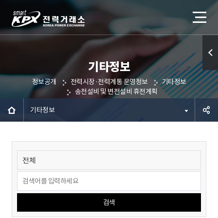
기타정보
퀵메
정보공개
전력시장·전력계통 운영정보
기타정보
뉴 열
송전설비 및 변전설비 휴전계획
기
기타정보
공유하
기
검색