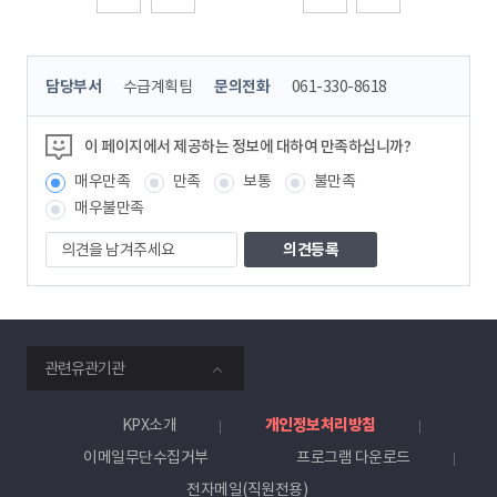
처음
이전
다음
마지막
콘
담당부서
수급계획팀
문의전화
061-330-8618
텐
츠
정
이 페이지에서 제공하는 정보에 대하여 만족하십니까?
보
매우만족
만족
보통
불만족
책
임
매우불만족
자
의
견
을
남
겨
주
smartKPX
세
관련유관기관
전
요
력
거
KPX소개
개인정보처리방침
래
이메일무단수집거부
프로그램 다운로드
소
전자메일(직원전용)