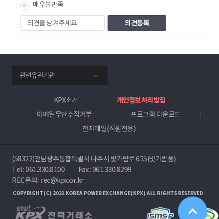
매우불만족
의
견
을
남
겨
주
smartKPX
세
관련유관기관
전
요
력
거
KPX소개
개인정보처리방침
래
이메일무단수집거부
프로그램 다운로드
소
전자메일(직원전용)
(58322)전남광주통합특별시 나주시 빛가람로 625(빛가람동)
Tel :
061.330.8100
Fax : 061.330.8299
REC문의 : rec@kpx.or.kr
COPYRIGHT(C) 2021 KOREA POWER EXCHANGE(KPX) ALL RIGHTS RESERVED