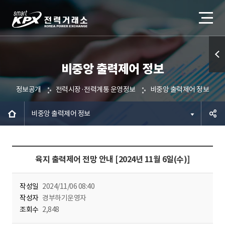
비중앙 출력제어 정보
퀵메
뉴 열
정보공개
전력시장·전력계통 운영정보
비중앙 출력제어 정보
기
비중앙 출력제어 정보
공유하
육지 출력제어 전망 안내 [2024년 11월 6일(수)]
기
작성일
2024/11/06 08:40
작성자
경부하기운영자
조회수
2,848