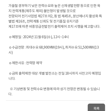
가을철 경부하기 낮은 전력수요와 높은 신재생발전량 등으로 인한 육
지 전력계통(제주도 제외) 불안정이 발생될 것으로
전망되어 전기사업법 제27조의2, 동 법 제45조, 분산에너지 활성화 특
별법 제16조, 전력계통 신뢰도 및 전기품질 유지기준
제17조에 따른 비중앙급전발전기 출력제어 조치 시행을 예고합니다.
o 예정일 : 2024년 11월 6일(수), 12시~14시
o 수급전망 : 최대수요 68,900MW(19시), 최저수요 51,500MW(13
시)
o 제한사유 : 전력망 제약
o 금회 출력제한 대상 개별 발전소는 전일 18시까지 사전고지 예정입
니다.
※ 기상변동 및 전력수요 변동에 따라 상기 전망은 변동될 수 있습니
다.
목록