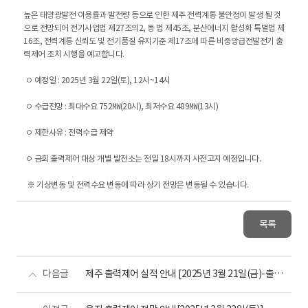
높은 태양광발전 이용률과 발전량 등으로 인한 제주 전력계통 불안정이 발생 될 것
으로 전망되어 전기사업법 제27조의2, 동 법 제45조, 분산에너지 활성화 특별법 제
16조, 전력계통 신뢰도 및 전기품질 유지기준 제17조에 따른 비중앙급전발전기 출
력제어 조치 시행을 예고합니다.
ㅇ 예정일 : 2025년 3월 22일(토), 12시~14시
ㅇ 수급전망 : 최대수요 752㎿(20시), 최저수요 489㎿(13시)
ㅇ 제한사유 : 전력수급 제약
ㅇ 금회 출력제어 대상 개별 발전소는 전일 18시까지 사전고지 예정입니다.
※ 기상변동 및 전력수요 변동에 따라 상기 전망은 변동될 수 있습니다.
목록
다음글
제주 출력제어 실적 안내 [2025년 3월 21일(금)-출력제어 없음]