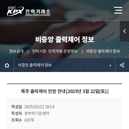
비중앙 출력제어 정보
퀵메
뉴 열
정보공개
전력시장·전력계통 운영정보
비중앙 출력제어 정보
기
비중앙 출력제어 정보
공유하
제주 출력제어 전망 안내[2025년 3월 22일(토)]
기
작성일
2025/03/21 18:14
작성자
경부하기운영자
조회수
4,978